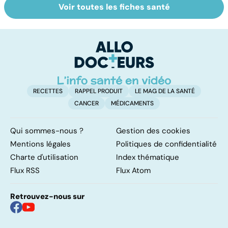
Voir toutes les fiches santé
La vésicule
Intestin irritable :
To
biliaire et ses
le régime
n
calculs
FODMAP, une
solution ?
RECETTES
RAPPEL PRODUIT
LE MAG DE LA SANTÉ
CANCER
MÉDICAMENTS
Qui sommes-nous ?
Gestion des cookies
Mentions légales
Politiques de confidentialité
Charte d'utilisation
Index thématique
Flux RSS
Flux Atom
Retrouvez-nous sur