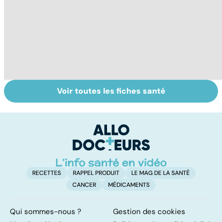
Voir toutes les fiches santé
Le TDAH, un
Accident
Tr
trouble de
vasculaire
dé
l'attention avec
cérébral : l'enfant
p
ou sans
également
hyperactivité
touché
RECETTES
RAPPEL PRODUIT
LE MAG DE LA SANTÉ
CANCER
MÉDICAMENTS
Qui sommes-nous ?
Gestion des cookies