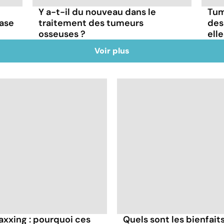
Y a-t-il du nouveau dans le
Tum
ase
traitement des tumeurs
des
osseuses ?
ell
Voir plus
axxing : pourquoi ces
Quels sont les bienfaits