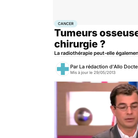
Accueil
Santé
Maladies
Cancer
Cancer
CANCER
Tumeurs osseuses
chirurgie ?
La radiothérapie peut-elle également
Par
La rédaction d'Allo Doct
Mis à jour le
29/05/2013