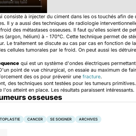
i consiste à injecter du ciment dans les os touchés afin de 
es. Il y a aussi des techniques de radiologie interventionne
froid des métastases osseuses. Il faut qu'elles soient de peti
es (argon, hélium) à - 170°C. Cette technique permet de stér
r. Le traitement se discute au cas par cas en fonction de la p
 les cellules tumorales par le froid. On peut aussi les détrui
équence
qui est un système d'ondes électriques permettant
. D'un point de vue chirurgical, on essaie au maximum de fa
nforcement des os pour prévenir une
fracture
.
nt, des techniques sont testées pour les tumeurs primitives.
 l'os atteint en place. Les résultats paraissent intéressants.
 tumeurs osseuses
TOPLASTIE
CANCER
SE SOIGNER
ARCHIVES