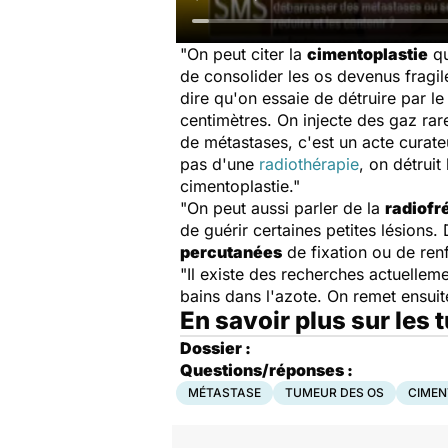
"On peut citer la
cimentoplastie
qu
de consolider les os devenus fragil
dire qu'on essaie de détruire par le 
centimètres. On injecte des gaz rar
de métastases, c'est un acte curateu
pas d'une
radiothérapie
, on détruit
cimentoplastie."
"On peut aussi parler de la
radiofr
de guérir certaines petites lésions
percutanées
de fixation ou de re
"Il existe des recherches actuelleme
bains dans l'azote. On remet ensuite
En savoir plus sur les
Dossier :
Questions/réponses :
MÉTASTASE
TUMEUR DES OS
CIMEN