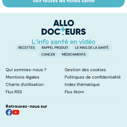
Voir toutes les fiches santé
Tout savoir sur
La tuberculose
L
les infections
pulmonaire
u
pulmonaires
ré
RECETTES
RAPPEL PRODUIT
LE MAG DE LA SANTÉ
CANCER
MÉDICAMENTS
Qui sommes-nous ?
Gestion des cookies
Mentions légales
Politiques de confidentialité
Charte d'utilisation
Index thématique
Flux RSS
Flux Atom
Retrouvez-nous sur