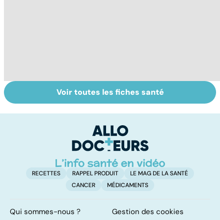
Voir toutes les fiches santé
La
Myopathie de
To
drépanocytose,
Duchenne : la
c
une maladie des
myopathie de
globules rouges
l'enfant la plus
fréquente
RECETTES
RAPPEL PRODUIT
LE MAG DE LA SANTÉ
CANCER
MÉDICAMENTS
Qui sommes-nous ?
Gestion des cookies