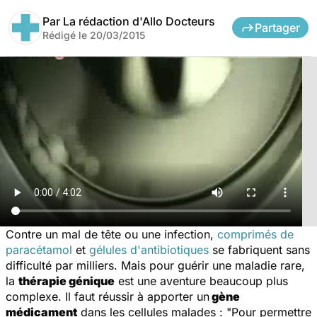
Par
La rédaction d'Allo Docteurs
Partager
Rédigé le
20/03/2015
Contre un mal de tête ou une infection,
comprimés de
paracétamol
et
gélules d'antibiotiques
se fabriquent sans
difficulté par milliers. Mais pour guérir une maladie rare,
la
thérapie génique
est une aventure beaucoup plus
complexe. Il faut réussir à apporter un
gène
médicament
dans les cellules malades : "
Pour permettre