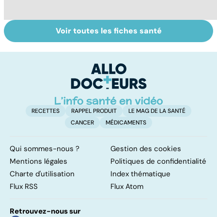
Voir toutes les fiches santé
Le TDAH, un
Accident
Tr
trouble de
vasculaire
dé
l'attention avec
cérébral : l'enfant
p
ou sans
également
hyperactivité
touché
RECETTES
RAPPEL PRODUIT
LE MAG DE LA SANTÉ
CANCER
MÉDICAMENTS
Qui sommes-nous ?
Gestion des cookies
Mentions légales
Politiques de confidentialité
Charte d'utilisation
Index thématique
Flux RSS
Flux Atom
Retrouvez-nous sur