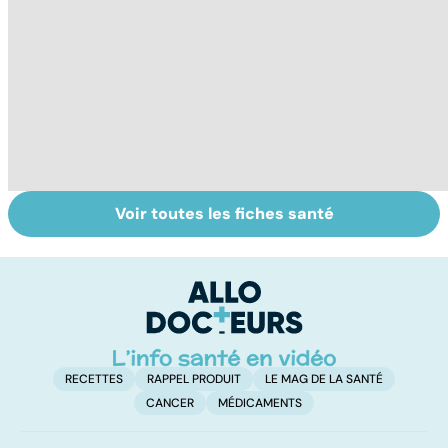
Voir toutes les fiches santé
Narcolepsie : des
Bien dormir,
L
crises de
mais... sans
f
sommeil
médicaments !
involontaires
RECETTES
RAPPEL PRODUIT
LE MAG DE LA SANTÉ
CANCER
MÉDICAMENTS