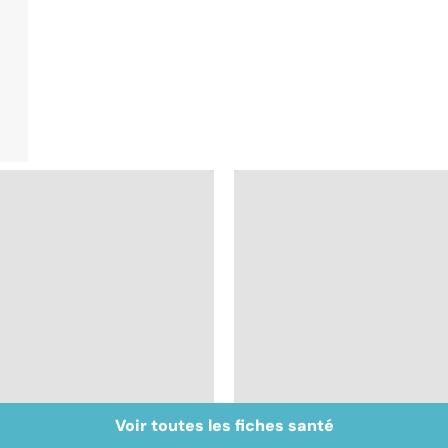
Voir toutes les fiches santé
Staphylocoque doré :
Gynéco : un suivi