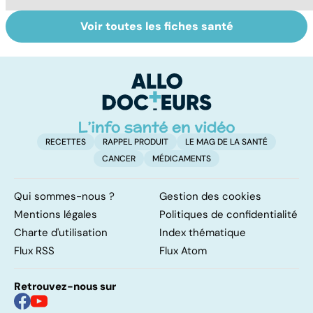
Voir toutes les fiches santé
Narcolepsie : des
Bien dormir,
L
crises de
mais... sans
f
sommeil
médicaments !
involontaires
RECETTES
RAPPEL PRODUIT
LE MAG DE LA SANTÉ
CANCER
MÉDICAMENTS
Qui sommes-nous ?
Gestion des cookies
Mentions légales
Politiques de confidentialité
Charte d'utilisation
Index thématique
Flux RSS
Flux Atom
Retrouvez-nous sur