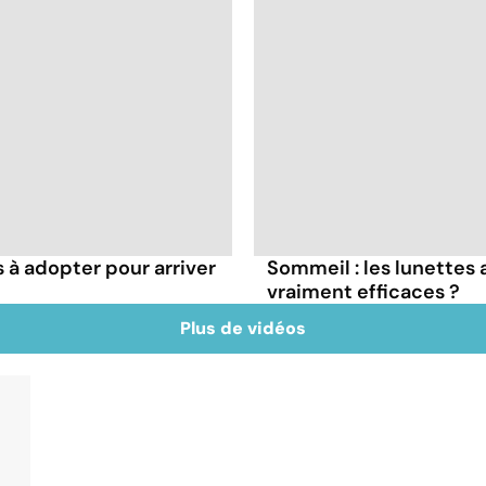
s à adopter pour arriver
Sommeil : les lunettes 
vraiment efficaces ?
Plus de vidéos