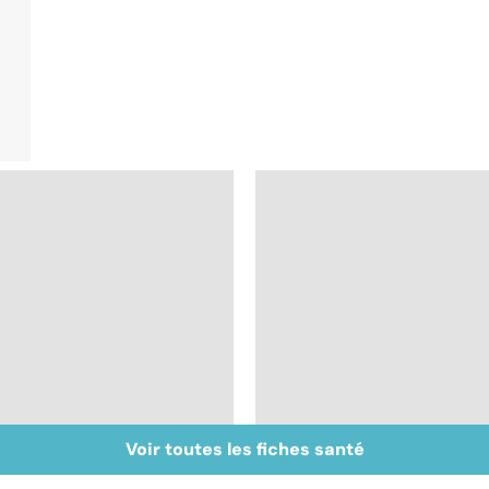
Voir toutes les fiches santé
Bien dormir, mais...
Le mystère de la
sans médicaments !
fibromyalgie