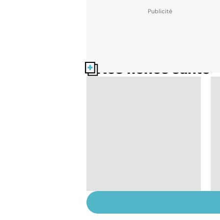
Nos fiches santé
Narcolepsie : des
crises de sommeil