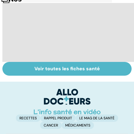
Voir toutes les fiches santé
Tout savoir sur le
Tout savoir sur le
M
vitiligo
cancer de la
p
vessie
c
p
RECETTES
RAPPEL PRODUIT
LE MAG DE LA SANTÉ
CANCER
MÉDICAMENTS