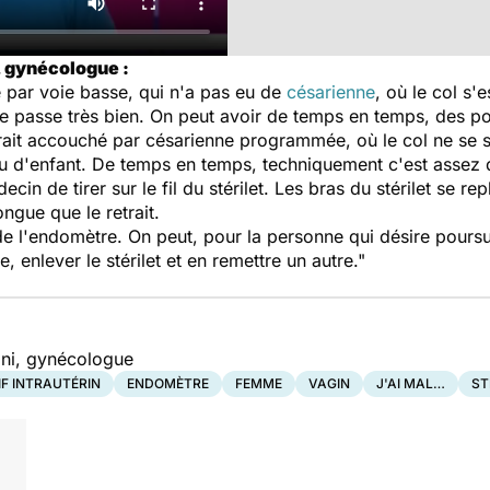
, gynécologue :
 par voie basse, qui n'a pas eu de
césarienne
, où le col s'
se passe très bien. On peut avoir de temps en temps, des p
urait accouché par césarienne programmée, où le col ne se se
 d'enfant. De temps en temps, techniquement c'est assez diff
in de tirer sur le fil du stérilet. Les bras du stérilet se repl
ngue que le retrait.
de l'endomètre. On peut, pour la personne qui désire pours
 enlever le stérilet et en remettre un autre."
ini, gynécologue
IF INTRAUTÉRIN
ENDOMÈTRE
FEMME
VAGIN
J'AI MAL…
ST