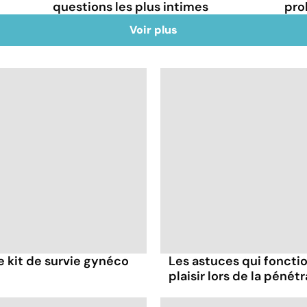
questions les plus intimes
pro
Voir plus
re kit de survie gynéco
Les astuces qui foncti
plaisir lors de la pénét