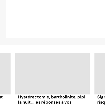
ut
Hystérectomie, bartholinite, pipi
Sig
la nuit... les réponses à vos
risq