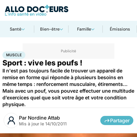
Santé
Bien-être
Famille
Émissions
Accueil
Bien-être
Sport santé
Muscle
MUSCLE
Sport : vive les poufs !
Il n'est pas toujours facile de trouver un appareil de
remise en forme qui réponde à plusieurs besoins en
même temps : renforcement musculaire, étirements...
Mais avec un pouf, vous pouvez effectuer une multitude
d’exercices quel que soit votre âge et votre condition
physique.
Par
Nordine Attab
Partager
Mis à jour le
14/10/2011