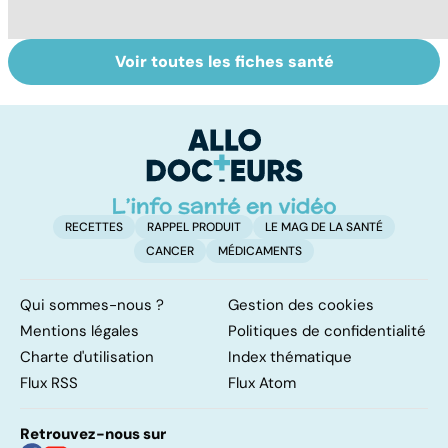
Voir toutes les fiches santé
Comment tenir
Muscler ses
C
ses bonnes
abdos pour
d
résolutions
retrouver un
él
ventre plat
q
fa
RECETTES
RAPPEL PRODUIT
LE MAG DE LA SANTÉ
CANCER
MÉDICAMENTS
Qui sommes-nous ?
Gestion des cookies
Mentions légales
Politiques de confidentialité
Charte d'utilisation
Index thématique
Flux RSS
Flux Atom
Retrouvez-nous sur