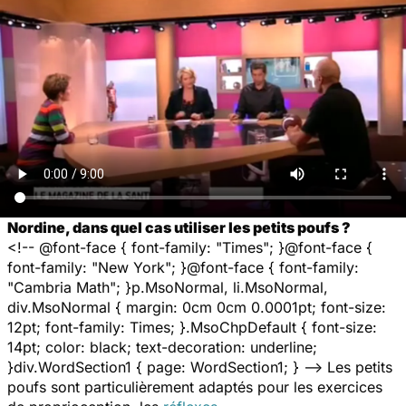
Nordine, dans quel cas utiliser les petits poufs ?
<!-- @font-face { font-family: "Times"; }@font-face {
font-family: "New York"; }@font-face { font-family:
"Cambria Math"; }p.MsoNormal, li.MsoNormal,
div.MsoNormal { margin: 0cm 0cm 0.0001pt; font-size:
12pt; font-family: Times; }.MsoChpDefault { font-size:
14pt; color: black; text-decoration: underline;
}div.WordSection1 { page: WordSection1; } --> Les petits
poufs sont particulièrement adaptés pour les exercices