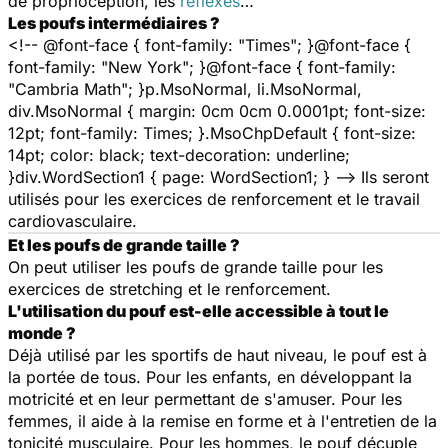
de proprioception, les
réflexes
…
Les poufs intermédiaires ?
<!-- @font-face { font-family: "Times"; }@font-face {
font-family: "New York"; }@font-face { font-family:
"Cambria Math"; }p.MsoNormal, li.MsoNormal,
div.MsoNormal { margin: 0cm 0cm 0.0001pt; font-size:
12pt; font-family: Times; }.MsoChpDefault { font-size:
14pt; color: black; text-decoration: underline;
}div.WordSection1 { page: WordSection1; } --> Ils seront
utilisés pour les exercices de renforcement et le travail
cardiovasculaire.
Et les poufs de grande taille ?
On peut utiliser les poufs de grande taille pour les
exercices de stretching et le renforcement.
L'utilisation du pouf est-elle accessible à tout le
monde ?
Déjà utilisé par les sportifs de haut niveau, le pouf est à
la portée de tous. Pour les enfants, en développant la
motricité et en leur permettant de s'amuser. Pour les
femmes, il aide à la remise en forme et à l'entretien de la
tonicité musculaire. Pour les hommes, le pouf décuple