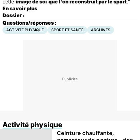
cette
image de soi
que l'on reconstruit par le sport
."
En savoir plus
Dossier :
Questions/réponses :
ACTIVITÉ PHYSIQUE
SPORT ET SANTÉ
ARCHIVES
Activité physique
Ceinture chauffante,
correcteur de posture... des