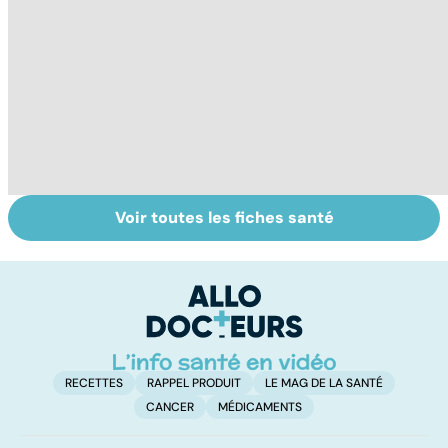
Voir toutes les fiches santé
Gynéco : un suivi
Faire du sport à
D
pour la vie
domicile, c'est
le
facile !
c
l
l
RECETTES
RAPPEL PRODUIT
LE MAG DE LA SANTÉ
CANCER
MÉDICAMENTS