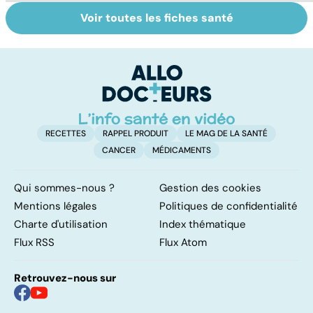
Voir toutes les fiches santé
Gynéco : un suivi
Faire du sport à
D
pour la vie
domicile, c'est
le
facile !
c
l
l
RECETTES
RAPPEL PRODUIT
LE MAG DE LA SANTÉ
CANCER
MÉDICAMENTS
Qui sommes-nous ?
Gestion des cookies
Mentions légales
Politiques de confidentialité
Charte d'utilisation
Index thématique
Flux RSS
Flux Atom
Retrouvez-nous sur