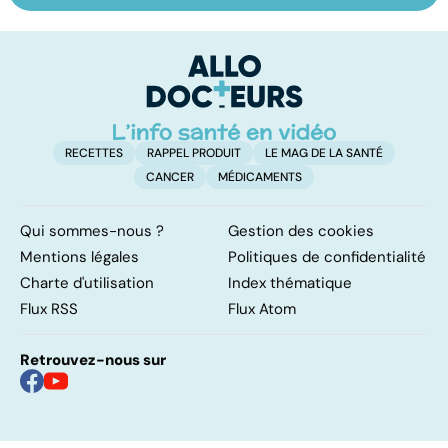
comment
sexuelles :
m
jouissez-vous ?
comment s'en
remettre ?
RECETTES
RAPPEL PRODUIT
LE MAG DE LA SANTÉ
CANCER
MÉDICAMENTS
Qui sommes-nous ?
Gestion des cookies
Mentions légales
Politiques de confidentialité
Charte d'utilisation
Index thématique
Flux RSS
Flux Atom
Retrouvez-nous sur