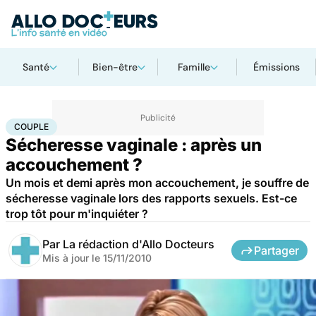
Santé
Bien-être
Famille
Émissions
Accueil
Bien-être
Sexo
Couple
COUPLE
Sécheresse vaginale : après un
accouchement ?
Un mois et demi après mon accouchement, je souffre de
sécheresse vaginale lors des rapports sexuels. Est-ce
trop tôt pour m'inquiéter ?
Par
La rédaction d'Allo Docteurs
Partager
Mis à jour le
15/11/2010