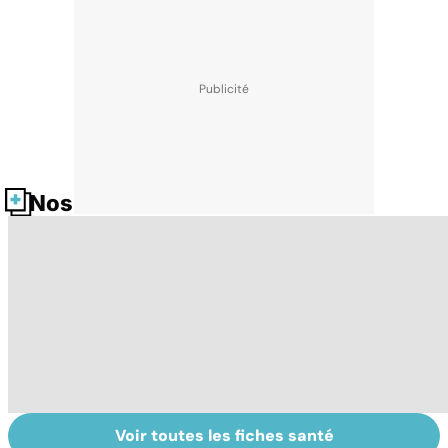
Nos fiches santé
Voir toutes les fiches santé
Femmes :
Violences
Bi