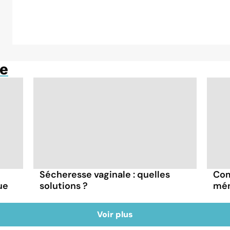
le
Sécheresse vaginale : quelles
Com
ue
solutions ?
mé
Voir plus