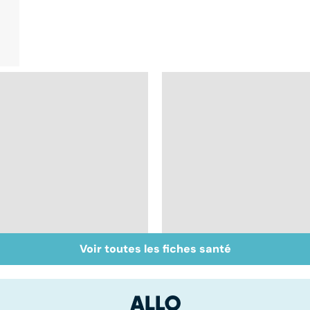
Voir toutes les fiches santé
Sexualité, infertilité
Le sperme : son
et PMA, des liens
odeur, sa couleur, sa
étroits
composition...