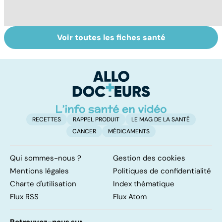
Voir toutes les fiches santé
Tout savoir sur le
Prurit,
C
vitiligo
démangeaisons :
s
au secours, j'ai la
r
peau qui gratte !
RECETTES
RAPPEL PRODUIT
LE MAG DE LA SANTÉ
CANCER
MÉDICAMENTS
Qui sommes-nous ?
Gestion des cookies
Mentions légales
Politiques de confidentialité
Charte d'utilisation
Index thématique
Flux RSS
Flux Atom