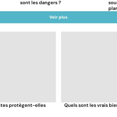
sont les dangers ?
sous
pla
Voir plus
antes protègent-elles
Quels sont les vrais bi