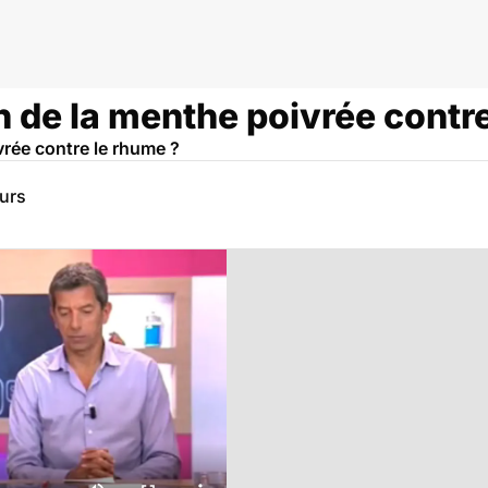
on de la menthe poivrée contr
vrée contre le rhume ?
eurs