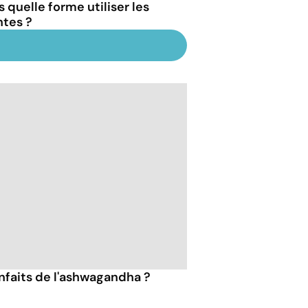
 quelle forme utiliser les
ntes ?
enfaits de l'ashwagandha ?