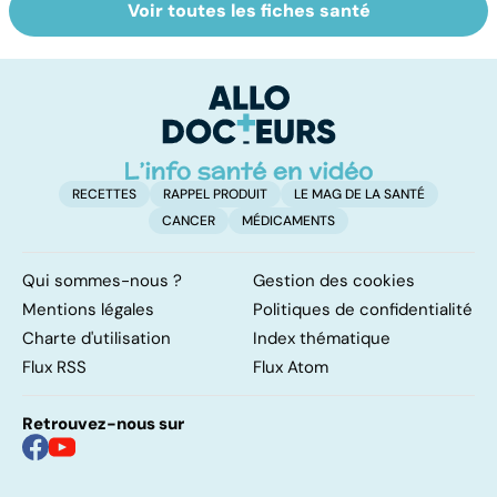
Voir toutes les fiches santé
Post-partum : un
Comment tenir
N
bouleversement
ses bonnes
le
après la
résolutions
m
naissance
RECETTES
RAPPEL PRODUIT
LE MAG DE LA SANTÉ
CANCER
MÉDICAMENTS
Qui sommes-nous ?
Gestion des cookies
Mentions légales
Politiques de confidentialité
Charte d'utilisation
Index thématique
Flux RSS
Flux Atom
Retrouvez-nous sur