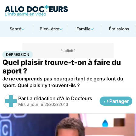
Santé
Bien-être
Famille
Émissions
Accueil
Bien-être
Sport santé
Dépression
DÉPRESSION
Quel plaisir trouve-t-on à faire du
sport ?
Je ne comprends pas pourquoi tant de gens font du
sport. Quel plaisir y trouvent-ils ?
Par
La rédaction d'Allo Docteurs
Partager
Mis à jour le
28/03/2013