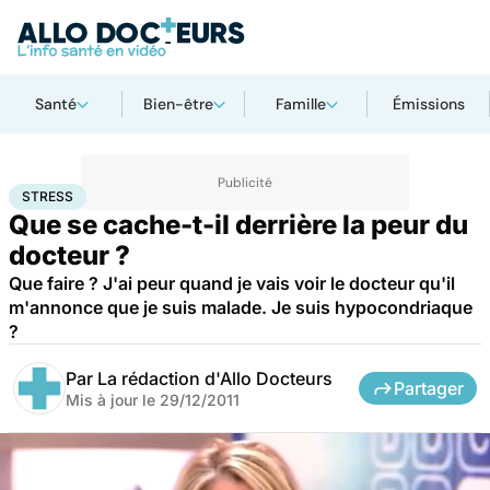
Santé
Bien-être
Famille
Émissions
Accueil
Santé
Maladies
Stress
STRESS
Que se cache-t-il derrière la peur du
docteur ?
Que faire ? J'ai peur quand je vais voir le docteur qu'il
m'annonce que je suis malade. Je suis hypocondriaque
?
Par
La rédaction d'Allo Docteurs
Partager
Mis à jour le
29/12/2011