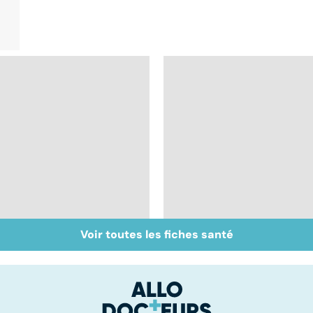
Voir toutes les fiches santé
Glandes salivaires :
Peut-on soigner les
les tumeurs de la
acouphènes ?
glande parotide