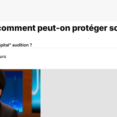
comment peut-on protéger so
ital" audition ?
eurs