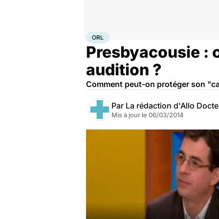
Accueil
Santé
Maladies
ORL
ORL
Presbyacousie : 
audition ?
Comment peut-on protéger son "cap
Par
La rédaction d'Allo Doct
Mis à jour le
06/03/2014