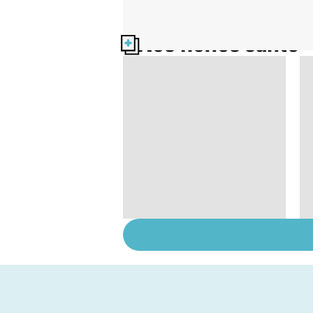
Nos fiches santé
HPV : tout savoir sur
les papillomavirus