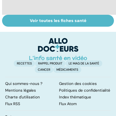
Voir toutes les fiches santé
Comment tenir
Régimes
L
ses bonnes
végétarien,
u
résolutions
végétalien : quels
vi
bénéfices pour la
santé ?
RECETTES
RAPPEL PRODUIT
LE MAG DE LA SANTÉ
CANCER
MÉDICAMENTS
Qui sommes-nous ?
Gestion des cookies
Mentions légales
Politiques de confidentialité
Charte d'utilisation
Index thématique
Flux RSS
Flux Atom