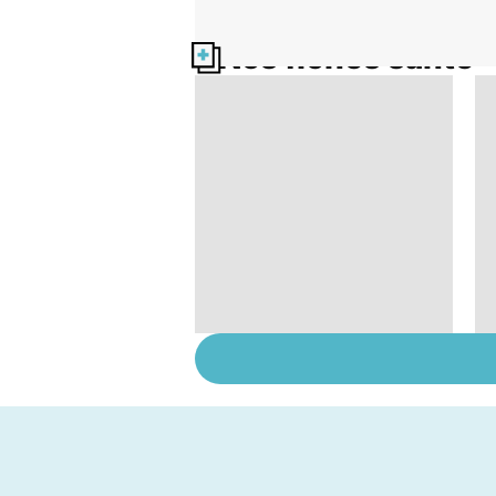
Nos fiches santé
L'anosmie, l'odorat en
moins