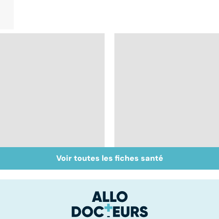
Voir toutes les fiches santé
HPV : tout savoir sur
Tout savoir sur le
les papillomavirus
cancer de la vessie