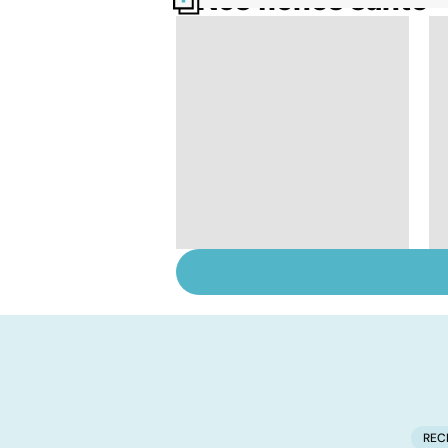
Nos fiches santé
Le magnésium, un
oligo-élément vital
REC