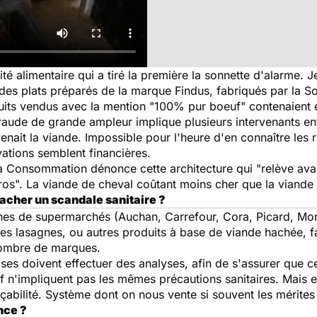
té alimentaire qui a tiré la première la sonnette d'alarme. J
 des plats préparés de la marque Findus, fabriqués par la So
uits vendus avec la mention "100% pur boeuf" contenaient en
raude de grande ampleur implique plusieurs intervenants en
venait la viande. Impossible pour l'heure d'en connaître les 
vations semblent financières.
a Consommation dénonce cette architecture qui "relève avan
ros". La viande de cheval coûtant moins cher que la viande
cacher un scandale sanitaire ?
gnes de supermarchés (Auchan, Carrefour, Cora, Picard, Mo
s des lasagnes, ou autres produits à base de viande hachée, 
 nombre de marques.
aises doivent effectuer des analyses, afin de s'assurer que 
n'impliquent pas les mêmes précautions sanitaires. Mais en 
çabilité. Système dont on nous vente si souvent les mérites
nce ?