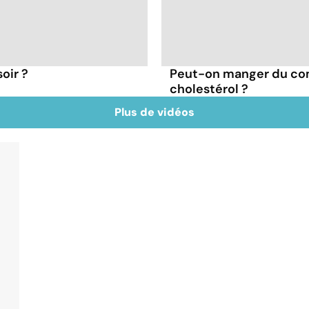
oir ?
Peut-on manger du co
cholestérol ?
Plus de vidéos