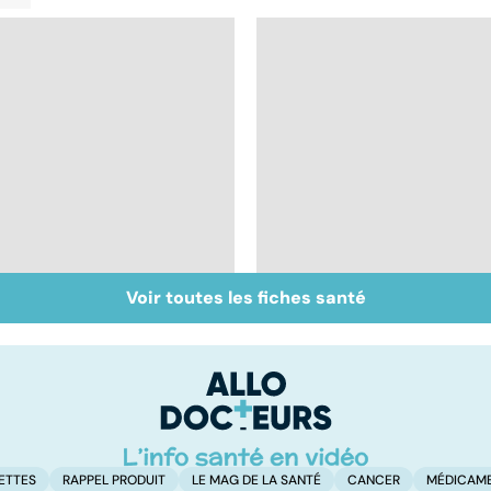
Voir toutes les fiches santé
Intestin irritable : le
Alimentation : le péri
régime FODMAP, une
jeûne ?
solution ?
ETTES
RAPPEL PRODUIT
LE MAG DE LA SANTÉ
CANCER
MÉDICAM