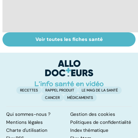
Voir toutes les fiches santé
Les algues : des
Couperose,
Ri
bienfaits
rosacée... que
c
insoupçonnés
faire contre les
in
rougeurs
indésirables ?
RECETTES
RAPPEL PRODUIT
LE MAG DE LA SANTÉ
CANCER
MÉDICAMENTS
Qui sommes-nous ?
Gestion des cookies
Mentions légales
Politiques de confidentialité
Charte d'utilisation
Index thématique