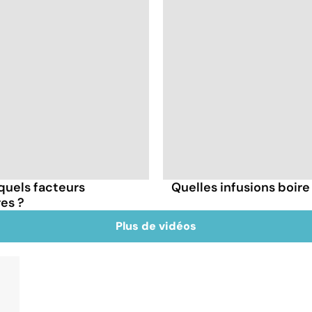
 quels facteurs
Quelles infusions boire 
res ?
Plus de vidéos