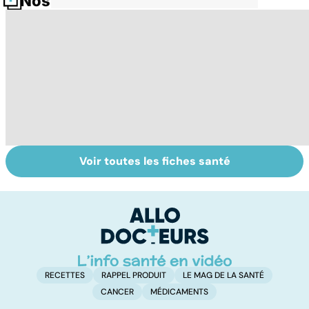
Nos fiches santé
Voir toutes les fiches santé
Grand froid : nos
Perturbateurs
Fa
conseils
endocriniens :
do
une menace pour
fa
notre santé
RECETTES
RAPPEL PRODUIT
LE MAG DE LA SANTÉ
CANCER
MÉDICAMENTS