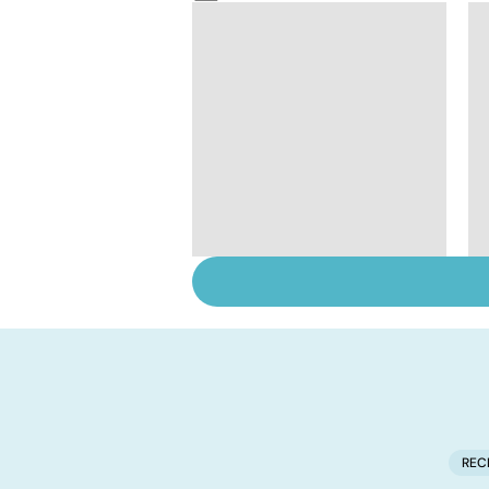
HPV : tout savoir sur
les papillomavirus
REC