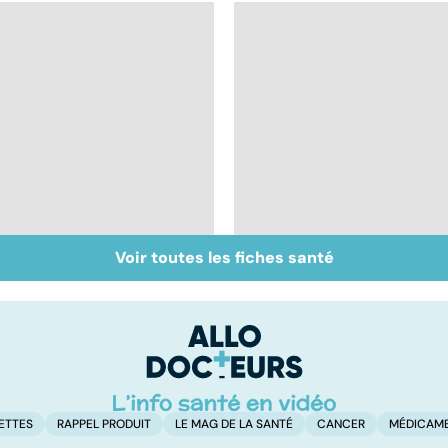
Voir toutes les fiches santé
Le TDAH, un trouble
Accident vasculaire
de l'attention avec
cérébral : l'enfant
ou sans hyperactivité
également touché
ETTES
RAPPEL PRODUIT
LE MAG DE LA SANTÉ
CANCER
MÉDICAM