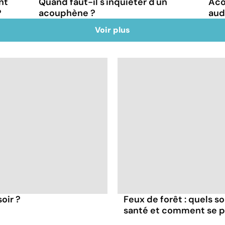
nt
Quand faut-il s'inquiéter d'un
Aco
?
acouphène ?
aud
Voir plus
oir ?
Feux de forêt : quels s
santé et comment se p