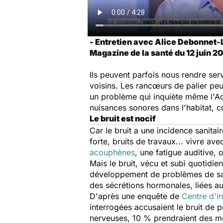
- Entretien avec Alice Debonnet-L
Magazine de la santé du 12 juin 20
Ils peuvent parfois nous rendre se
voisins. Les rancœurs de palier pe
un problème qui inquiète même l'Ac
nuisances sonores dans l'habitat, c
Le bruit est nocif
Car le bruit a une incidence sanita
forte, bruits de travaux... vivre 
acouphènes
, une fatigue auditive, 
Mais le bruit, vécu et subi quotidi
développement de problèmes de san
des sécrétions hormonales, liées au
D'après une enquête de
Centre d'i
interrogées accusaient le bruit de 
nerveuses, 10 % prendraient des m