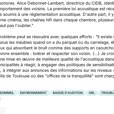
nores. Alice Debonnet-Lambert, directrice du CIDB, identi
mportement des voisins. La première loi acoustique est réce
as soumis à une réglementation acoustique. D'autre part, il 
ome cinéma, les chaînes hifi dans chaque chambre, plusieu
aut pas l'oublier."
blème peut se résoudre avec quelques efforts : "Il existe 
sous les meubles quand on a du parquet ou du carrelage, élo
ux qui absorbent le bruit comme des supports en caoutchouc
vre ensemble : tolérer et respecter son voisin. (...) Je crois 
 une mise en œuvre de meilleure qualité de l'acoustique dan
ipalités à réagir, à engager des politiques de sensibilisati
s, à intégrer aux annonces des informations sur les niveaux
ville de Toulouse où des "offices de la tranquillité" sont cha
 SOMMEIL
ENVIRONNEMENT
BAISSE D'AUDITION
ORL
TROUBL