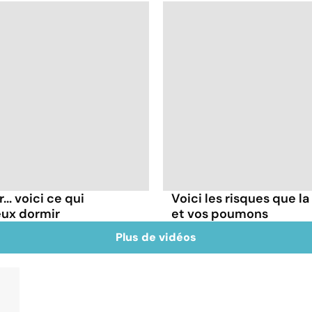
.. voici ce qui
Voici les risques que la
eux dormir
et vos poumons
Plus de vidéos