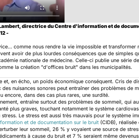
ambert, directrice du Centre d'information et de documen
12 -
rvice… comme nous rendre la vie impossible et transformer 
uvent avoir de plus lourdes conséquences que de simples q
adémie nationale de médecine. Celle-ci publie une série d
omme la création "d'offices bruit" dans les municipalités.
ire et, en écho, un poids économique conséquent. Cris de di
avec des nuisances sonores peut entraîner des problèmes de 
ou encore, dans des cas plus rares, une surdité.
ennement, entraîne surtout des problèmes de sommeil, qui au
té plus graves, touchant notamment le système cardiovascu
 stress. Le stress est aussi très mauvais pour le système im
nformation et de documentation sur le bruit
(CIDB), réalisée
perturber leur sommeil, 26 % y voyaient une source de stres
édicaments à cause du bruit et 7 % seraient même devenus 