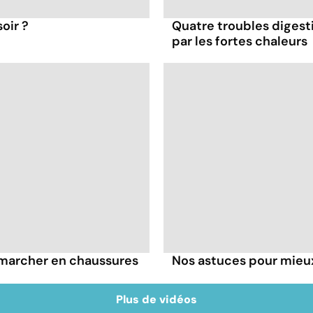
oir ?
Quatre troubles digesti
par les fortes chaleurs
à marcher en chaussures
Nos astuces pour mieux
Plus de vidéos