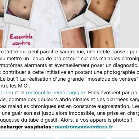
e l'idée qui peut paraître saugrenue, une noble cause : parl
lu mettre un "coup de projecteur" sur ces maladies chroniqu
ymptômes alarmants et éventuellement poser un diagnostic.
 contribuer à cette intitiative en postant une photographie 
e but ? La réalisation d'une grande "mosaïque de ventres"
tre les MICI.
 Crohn
et la
rectocolite hémorragique
. Elles évoluent par 
e vie, comme des douleurs abdominales et des diarrhées san
 ces maladies chroniques est en constante augmentation. 
i une guérison est jusqu'alors impossible, une prise en cha
muqueuse du tube digestif. Alors, à vos appareils photos !
élécharger vos photos :
montronsnosventres.fr