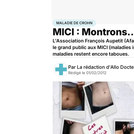
Accueil
Santé
Maladies
Maladie de Crohn
MALADIE DE CROHN
MICI : Montrons…
L'Association François Aupetit (Afa
le grand public aux MICI (maladies
maladies restent encore taboues.
Par
La rédaction d'Allo Doct
Rédigé le
01/02/2012