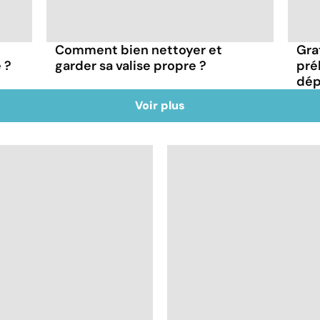
Comment bien nettoyer et
Gra
 ?
garder sa valise propre ?
pré
dépi
Voir plus