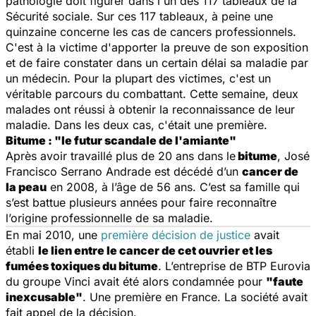
pathologie doit figurer dans l'un des 117 tableaux de la
Sécurité sociale. Sur ces 117 tableaux, à peine une
quinzaine concerne les cas de cancers professionnels.
C'est à la victime d'apporter la preuve de son exposition
et de faire constater dans un certain délai sa maladie par
un médecin. Pour la plupart des victimes, c'est un
véritable parcours du combattant. Cette semaine, deux
malades ont réussi à obtenir la reconnaissance de leur
maladie. Dans les deux cas, c'était une première.
Bitume : "le futur scandale de l'amiante"
Après avoir travaillé plus de 20 ans dans le
bitume
, José
Francisco Serrano Andrade est décédé d’un
cancer de
la peau
en 2008, à l’âge de 56 ans. C’est sa famille qui
s’est battue plusieurs années pour faire reconnaître
l’origine professionnelle de sa maladie.
En mai 2010, une
première décision de justice
avait
établi
le lien entre le cancer de cet ouvrier et les
fumées toxiques du bitume
. L’entreprise de BTP Eurovia
du groupe Vinci avait été alors condamnée pour
"faute
inexcusable"
. Une première en France. La société avait
fait appel de la décision.