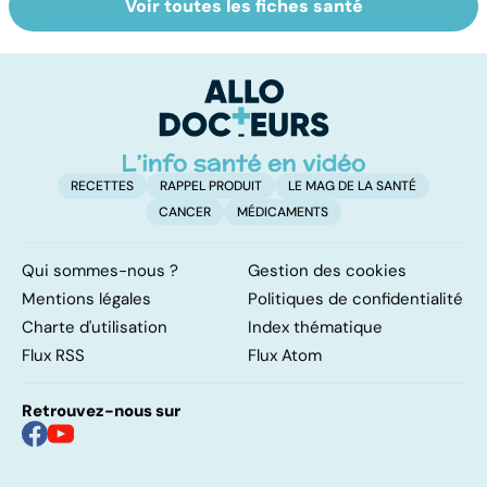
Voir toutes les fiches santé
HPV : tout savoir
Mélanome : le
Bu
sur les
plus redouté des
l
papillomavirus
cancers de la
p
peau
RECETTES
RAPPEL PRODUIT
LE MAG DE LA SANTÉ
CANCER
MÉDICAMENTS
Qui sommes-nous ?
Gestion des cookies
Mentions légales
Politiques de confidentialité
Charte d'utilisation
Index thématique
Flux RSS
Flux Atom
Retrouvez-nous sur