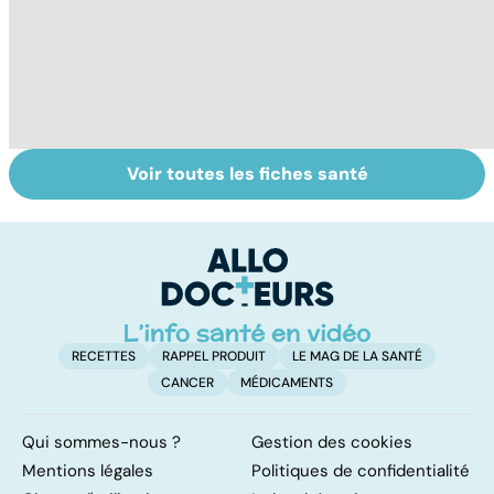
Voir toutes les fiches santé
Gynéco : un suivi
Faire du sport à
D
pour la vie
domicile, c'est
le
facile !
c
l
l
RECETTES
RAPPEL PRODUIT
LE MAG DE LA SANTÉ
CANCER
MÉDICAMENTS
Qui sommes-nous ?
Gestion des cookies
Mentions légales
Politiques de confidentialité