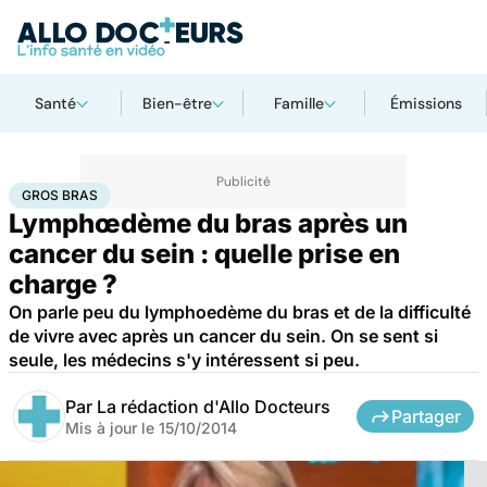
Santé
Bien-être
Famille
Émissions
Accueil
Santé
Maladies
Cancer
Gros bras
GROS BRAS
Lymphœdème du bras après un
cancer du sein : quelle prise en
charge ?
On parle peu du lymphoedème du bras et de la difficulté
de vivre avec après un cancer du sein. On se sent si
seule, les médecins s'y intéressent si peu.
Par
La rédaction d'Allo Docteurs
Partager
Mis à jour le
15/10/2014