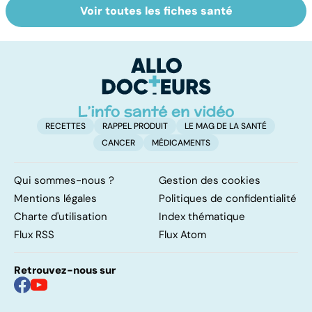
Voir toutes les fiches santé
Le magnésium,
Intestin irritable :
Al
un oligo-élément
le régime
pé
vital
FODMAP, une
solution ?
RECETTES
RAPPEL PRODUIT
LE MAG DE LA SANTÉ
CANCER
MÉDICAMENTS
Qui sommes-nous ?
Gestion des cookies
Mentions légales
Politiques de confidentialité
Charte d'utilisation
Index thématique
Flux RSS
Flux Atom
Retrouvez-nous sur