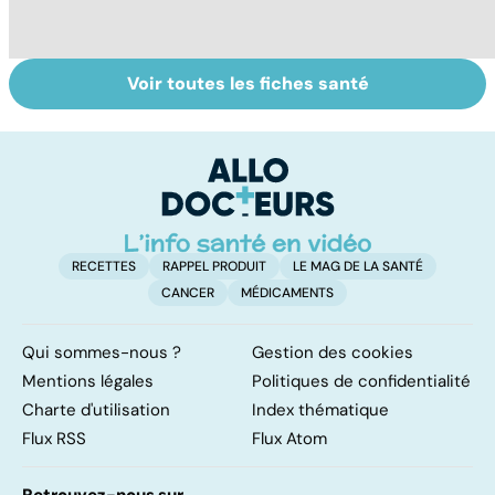
Voir toutes les fiches santé
Tout savoir sur le
Tout savoir sur le
L
vitiligo
cancer de la
m
vessie
r
RECETTES
RAPPEL PRODUIT
LE MAG DE LA SANTÉ
CANCER
MÉDICAMENTS
Qui sommes-nous ?
Gestion des cookies
Mentions légales
Politiques de confidentialité
Charte d'utilisation
Index thématique
Flux RSS
Flux Atom