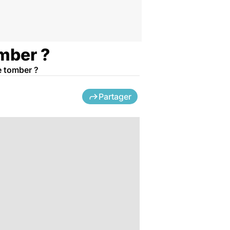
omber ?
e tomber ?
Partager