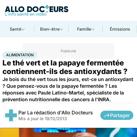
Santé
Bien-être
Famille
Émissions
Accueil
Santé
Maladies
Alimentation
ALIMENTATION
Le thé vert et la papaye fermentée
contiennent-ils des antioxydants ?
Je bois du thé vert tous les jours, est-ce un antioxydant
? Que pensez-vous de la papaye fermentée ? Les
réponses avec Paule Latino-Martel, spécialiste de la
prévention nutritionnelle des cancers à l'INRA.
Par
La rédaction d'Allo Docteurs
Partager
Mis à jour le
19/12/2013