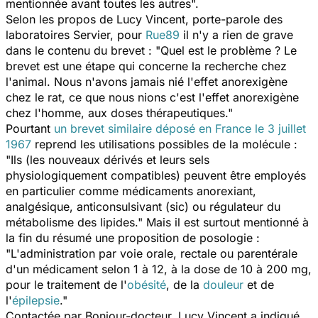
mentionnée avant toutes les autres".
Selon les propos de Lucy Vincent, porte-parole des
laboratoires Servier, pour
Rue89
il n'y a rien de grave
dans le contenu du brevet : "Quel est le problème ? Le
brevet est une étape qui concerne la recherche chez
l'animal. Nous n'avons jamais nié l'effet anorexigène
chez le rat, ce que nous nions c'est l'effet anorexigène
chez l'homme, aux doses thérapeutiques."
Pourtant
un brevet similaire déposé en France le 3 juillet
1967
reprend les utilisations possibles de la molécule :
"Ils (les nouveaux dérivés et leurs sels
physiologiquement compatibles) peuvent être employés
en particulier comme médicaments anorexiant,
analgésique, anticonsulsivant (sic) ou régulateur du
métabolisme des lipides." Mais il est surtout mentionné à
la fin du résumé une proposition de posologie :
"L'administration par voie orale, rectale ou parentérale
d'un médicament selon 1 à 12, à la dose de 10 à 200 mg,
pour le traitement de l'
obésité
, de la
douleur
et de
l'
épilepsie
."
Contactée par Bonjour-docteur, Lucy Vincent a indiqué