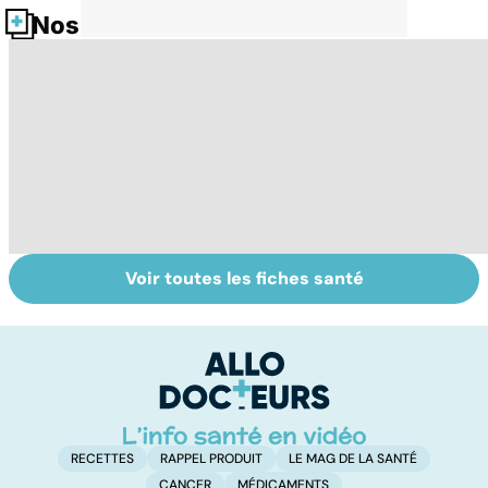
Nos fiches santé
Voir toutes les fiches santé
Le magnésium,
Intestin irritable :
Al
un oligo-élément
le régime
pé
vital
FODMAP, une
solution ?
RECETTES
RAPPEL PRODUIT
LE MAG DE LA SANTÉ
CANCER
MÉDICAMENTS