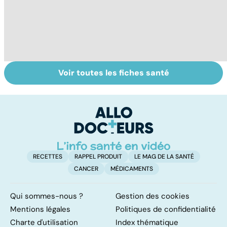
Voir toutes les fiches santé
Le magnésium,
Intestin irritable :
Al
un oligo-élément
le régime
pé
vital
FODMAP, une
solution ?
RECETTES
RAPPEL PRODUIT
LE MAG DE LA SANTÉ
CANCER
MÉDICAMENTS
Qui sommes-nous ?
Gestion des cookies
Mentions légales
Politiques de confidentialité
Charte d'utilisation
Index thématique