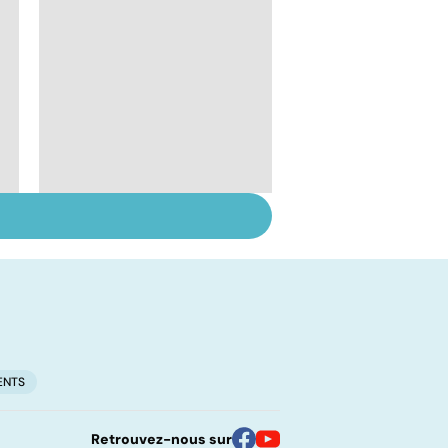
La main, un outil utile
mais fragile
ENTS
Retrouvez-nous sur