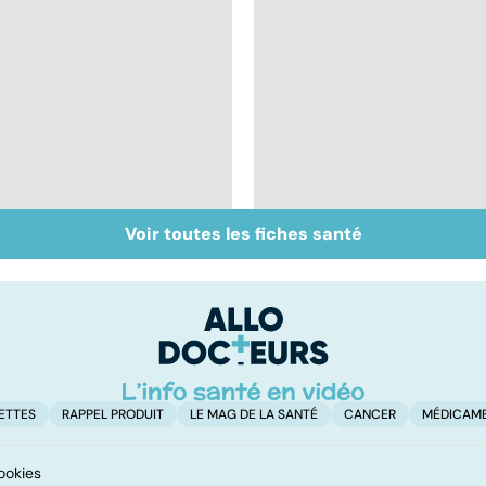
Voir toutes les fiches santé
Mélanome : le plus
Prolapsus : quand les
redouté des cancers
organes descendent
de la peau
ETTES
RAPPEL PRODUIT
LE MAG DE LA SANTÉ
CANCER
MÉDICAM
ookies