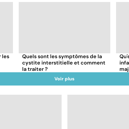
r les
Quels sont les symptômes de la
Qu'
cystite interstitielle et comment
inf
la traiter ?
maj
Voir plus