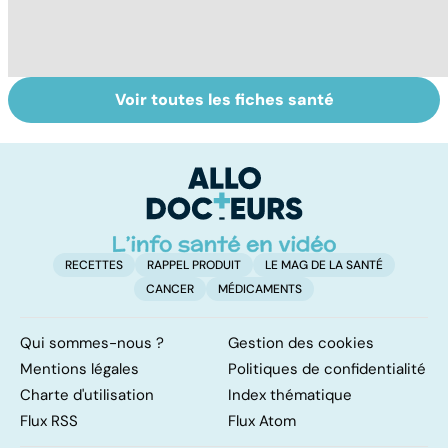
Voir toutes les fiches santé
Tout savoir sur
Virus du Nil
To
les infections
occidental : ce
vi
pulmonaires
qu’il faut savoir
sur cette
infection
RECETTES
RAPPEL PRODUIT
LE MAG DE LA SANTÉ
CANCER
MÉDICAMENTS
Qui sommes-nous ?
Gestion des cookies
Mentions légales
Politiques de confidentialité
Charte d'utilisation
Index thématique
Flux RSS
Flux Atom