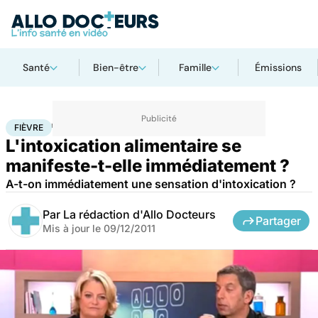
Santé
Bien-être
Famille
Émissions
Accueil
Santé
Maladies
Maladies infectieuses
Fièvre
FIÈVRE
L'intoxication alimentaire se
manifeste-t-elle immédiatement ?
A-t-on immédiatement une sensation d'intoxication ?
Par
La rédaction d'Allo Docteurs
Partager
Mis à jour le
09/12/2011