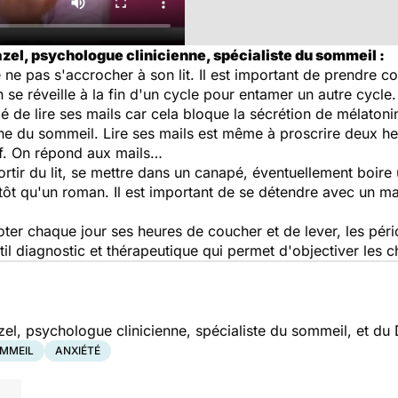
el, psychologue clinicienne, spécialiste du sommeil :
 ne pas s'accrocher à son lit. Il est important de prendre c
on se réveille à la fin d'un cycle pour entamer un autre cycle.
llé de lire ses mails car cela bloque la sécrétion de mélaton
one du sommeil. Lire ses mails est même à proscrire deux h
tif. On répond aux mails…
sortir du lit, se mettre dans un canapé, éventuellement boi
tôt qu'un roman. Il est important de se détendre avec un m
er chaque jour ses heures de coucher et de lever, les pério
il diagnostic et thérapeutique qui permet d'objectiver les c
l, psychologue clinicienne, spécialiste du sommeil, et du D
OMMEIL
ANXIÉTÉ