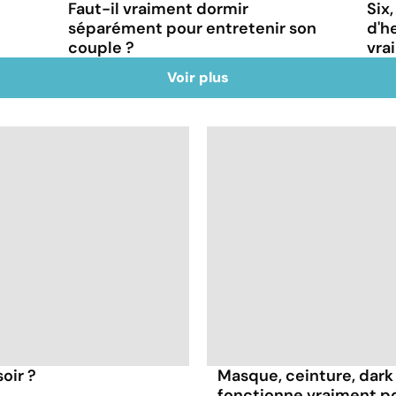
Faut-il vraiment dormir
Six
séparément pour entretenir son
d'h
couple ?
vra
Voir plus
oir ?
Masque, ceinture, dark 
fonctionne vraiment p