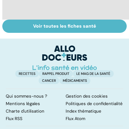
Voir toutes les fiches santé
Santé des
Automutilation :
A
jeunes : quel rôle
des ados en
pour l'école ?
souffrance
RECETTES
RAPPEL PRODUIT
LE MAG DE LA SANTÉ
CANCER
MÉDICAMENTS
Qui sommes-nous ?
Gestion des cookies
Mentions légales
Politiques de confidentialité
Charte d'utilisation
Index thématique
Flux RSS
Flux Atom