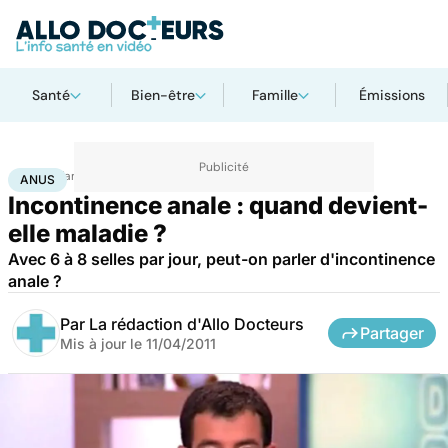
Santé
Bien-être
Famille
Émissions
Accueil
Famille
Procréation
Anus
ANUS
Incontinence anale : quand devient-
elle maladie ?
Avec 6 à 8 selles par jour, peut-on parler d'incontinence
anale ?
Par
La rédaction d'Allo Docteurs
Partager
Mis à jour le
11/04/2011