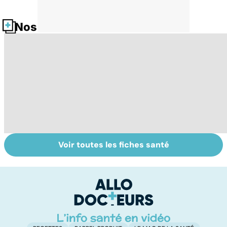
Nos fiches santé
Voir toutes les fiches santé
Tout savoir sur
Douleurs de
Ac
nos excréments
l'anus : oser en
c
parler
l'
m