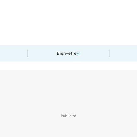
Bien-être