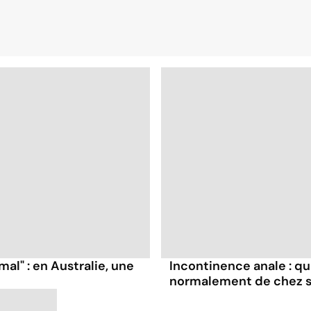
rmal" : en Australie, une
Incontinence anale : qu
normalement de chez s