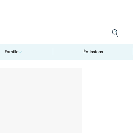
Famille
Émissions