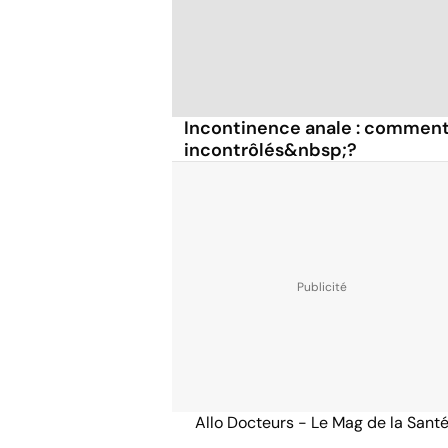
Incontinence anale : comment
incontrôlés&nbsp;?
Allo Docteurs - Le Mag de la Sant