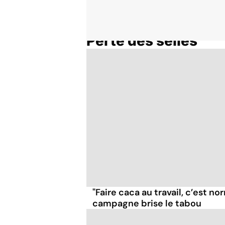
Perte des selles
Accueil
Thématiques
"Faire caca au travail, c’est no
campagne brise le tabou