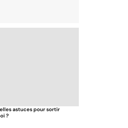
elles astuces pour sortir
oi ?