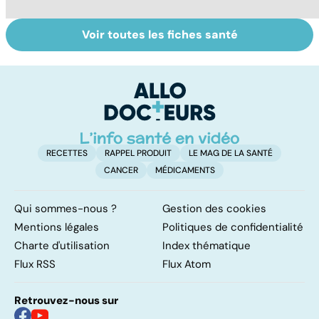
Voir toutes les fiches santé
Tout savoir sur
Acidité, brûlures,
Fa
nos excréments
crampes... quand
do
l'estomac fait
fa
mal
RECETTES
RAPPEL PRODUIT
LE MAG DE LA SANTÉ
CANCER
MÉDICAMENTS
Qui sommes-nous ?
Gestion des cookies
Mentions légales
Politiques de confidentialité
Charte d'utilisation
Index thématique
Flux RSS
Flux Atom
Retrouvez-nous sur