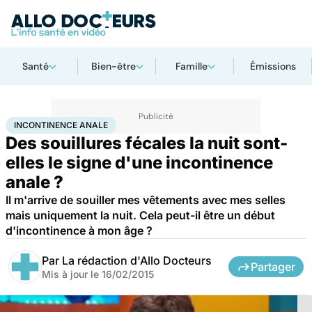
Santé
Bien-être
Famille
Émissions
Accueil
Santé
Incontinence anale
INCONTINENCE ANALE
Des souillures fécales la nuit sont-
elles le signe d'une incontinence
anale ?
Il m'arrive de souiller mes vêtements avec mes selles
mais uniquement la nuit. Cela peut-il être un début
d'incontinence à mon âge ?
Par
La rédaction d'Allo Docteurs
Partager
Mis à jour le
16/02/2015