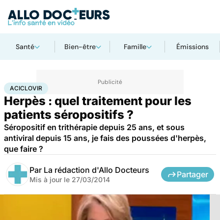
Santé
Bien-être
Famille
Émissions
Accueil
Santé
Maladies
Aciclovir
ACICLOVIR
Herpès : quel traitement pour les
patients séropositifs ?
Séropositif en trithérapie depuis 25 ans, et sous
antiviral depuis 15 ans, je fais des poussées d'herpès,
que faire ?
Par
La rédaction d'Allo Docteurs
Partager
Mis à jour le
27/03/2014